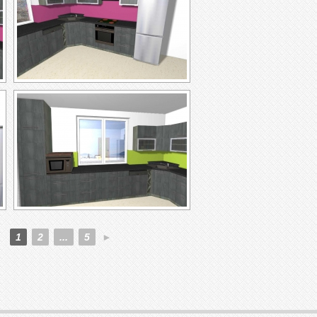
1
2
...
5
►