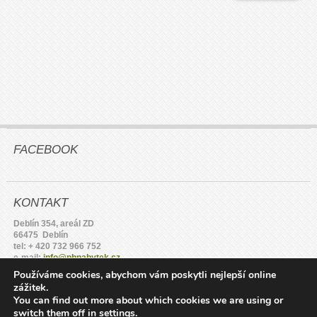
FACEBOOK
KONTAKT
Deblín 354, areál ZD
66475 Deblín
tel: + 420 732 966 752
e-mail:
info@phnabytek.cz
IČ: 74241885
Používáme cookies, abychom vám poskytli nejlepší online
DIČ: CZ7005043815
zážitek.
You can find out more about which cookies we are using or
switch them off in
settings
.